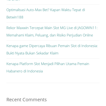
Optimalisasi Auto-Max Bet? Kapan Waktu Tepat di
Betwin188
Rekor Maxwin Tercepat Main Slot MG Live di JAGOWIN11:
Memahami Klaim, Peluang, dan Risiko Perjudian Online
Kenapa game Dipercaya Ribuan Pemain Slot di Indonesia:
Bukti Nyata Bukan Sekadar Klaim
Kenapa Platform Slot Menjadi Pilihan Utama Pemain
Habanero di Indonesia
Recent Comments