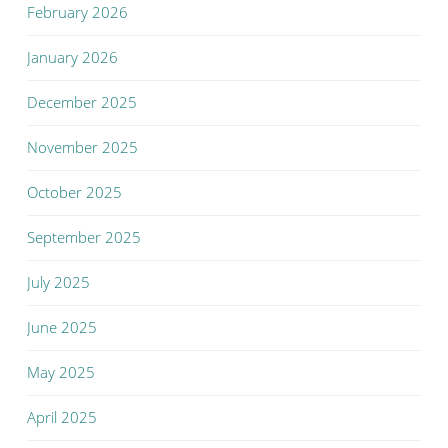
February 2026
January 2026
December 2025
November 2025
October 2025
September 2025
July 2025
June 2025
May 2025
April 2025