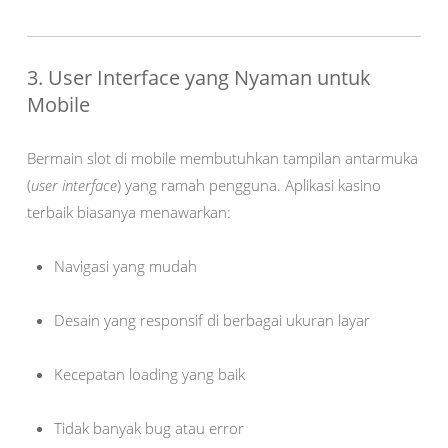
3. User Interface yang Nyaman untuk
Mobile
Bermain slot di mobile membutuhkan tampilan antarmuka
(
user interface
) yang ramah pengguna. Aplikasi kasino
terbaik biasanya menawarkan:
Navigasi yang mudah
Desain yang responsif di berbagai ukuran layar
Kecepatan loading yang baik
Tidak banyak bug atau error