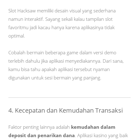
Slot Hacksaw memiliki desain visual yang sederhana
namun interaktif. Sayang sekali kalau tampilan slot
favoritmu jadi kacau hanya karena aplikasinya tidak
optimal.
Cobalah bermain beberapa game dalam versi demo
terlebih dahulu jika aplikasi menyediakannya. Dari sana,
kamu bisa tahu apakah aplikasi tersebut nyaman
digunakan untuk sesi bermain yang panjang.
4. Kecepatan dan Kemudahan Transaksi
Faktor penting lainnya adalah
kemudahan dalam
deposit dan penarikan dana
. Aplikasi kasino yang baik