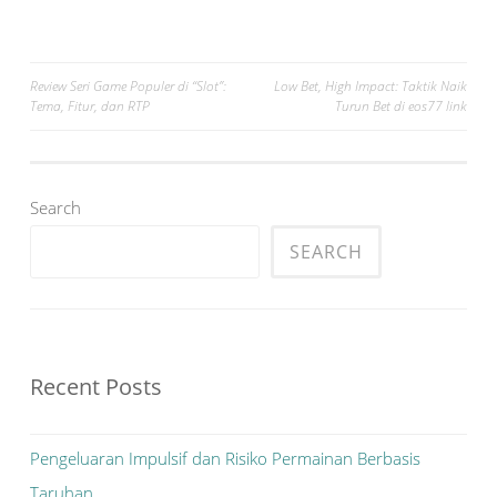
Post
Review Seri Game Populer di “Slot”:
Low Bet, High Impact: Taktik Naik
Tema, Fitur, dan RTP
Turun Bet di eos77 link
navigation
Search
SEARCH
Recent Posts
Pengeluaran Impulsif dan Risiko Permainan Berbasis
Taruhan