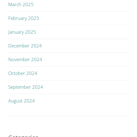
March 2025
February 2025
January 2025
December 2024
November 2024
October 2024
September 2024
August 2024