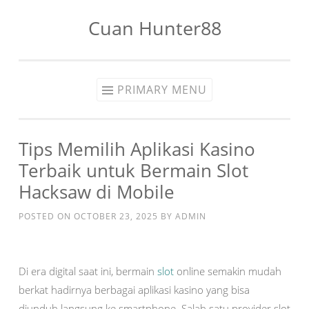
Cuan Hunter88
Skip
to
content
PRIMARY MENU
Tips Memilih Aplikasi Kasino
Terbaik untuk Bermain Slot
Hacksaw di Mobile
POSTED ON
OCTOBER 23, 2025
BY
ADMIN
Di era digital saat ini, bermain
slot
online semakin mudah
berkat hadirnya berbagai aplikasi kasino yang bisa
diunduh langsung ke smartphone. Salah satu provider slot