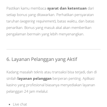
Pastikan kamu membaca
syarat dan ketentuan
dari
setiap bonus yang ditawarkan. Perhatikan persyaratan
taruhan (
wagering requirement
), batas waktu, dan batas
penarikan. Bonus yang masuk akal akan memberikan
pengalaman bermain yang lebih menyenangkan.
6. Layanan Pelanggan yang Aktif
Kadang masalah teknis atau transaksi bisa terjadi, dan di
sinilah
layanan pelanggan
berperan penting. Aplikasi
kasino yang profesional biasanya menyediakan layanan
pelanggan 24 jam melalui:
Live chat