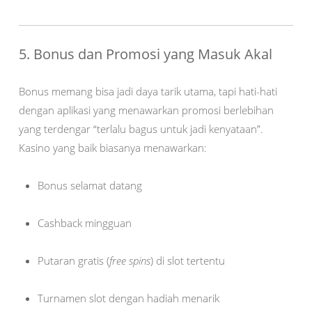
5. Bonus dan Promosi yang Masuk Akal
Bonus memang bisa jadi daya tarik utama, tapi hati-hati
dengan aplikasi yang menawarkan promosi berlebihan
yang terdengar “terlalu bagus untuk jadi kenyataan”.
Kasino yang baik biasanya menawarkan:
Bonus selamat datang
Cashback mingguan
Putaran gratis (
free spins
) di slot tertentu
Turnamen slot dengan hadiah menarik