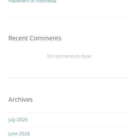
Habanero di Indonesia
Recent Comments
No comments to show.
Archives
July 2026
June 2026