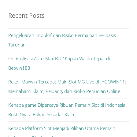
Recent Posts
Pengeluaran Impulsif dan Risiko Permainan Berbasis
Taruhan
Optimalisasi Auto-Max Bet? Kapan Waktu Tepat di
Betwin188
Rekor Maxwin Tercepat Main Slot MG Live di JAGOWIN11:
Memahami Klaim, Peluang, dan Risiko Perjudian Online
Kenapa game Dipercaya Ribuan Pemain Slot di Indonesia:
Bukti Nyata Bukan Sekadar Klaim
Kenapa Platform Slot Menjadi Pilihan Utama Pemain