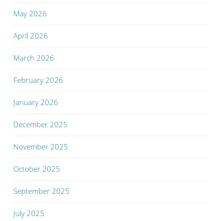
May 2026
April 2026
March 2026
February 2026
January 2026
December 2025
November 2025
October 2025
September 2025
July 2025