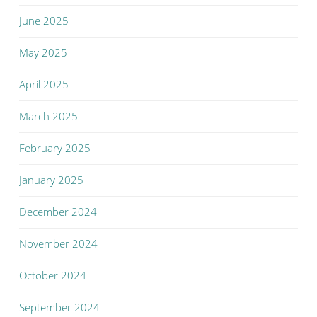
June 2025
May 2025
April 2025
March 2025
February 2025
January 2025
December 2024
November 2024
October 2024
September 2024