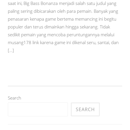
saat ini, Big Bass Bonanza menjadi salah satu judul yang
paling sering dibicarakan oleh para pemain. Banyak yang
penasaran kenapa game bertema memancing ini begitu
populer dan terus dimainkan hingga sekarang. Tidak
sedikit pemain yang mencoba peruntungannya melalui
musang178 link karena game ini dikenal seru, santai, dan
[…]
Search
SEARCH