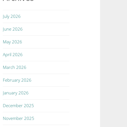
July 2026
June 2026
May 2026
April 2026
March 2026
February 2026
January 2026
December 2025
November 2025