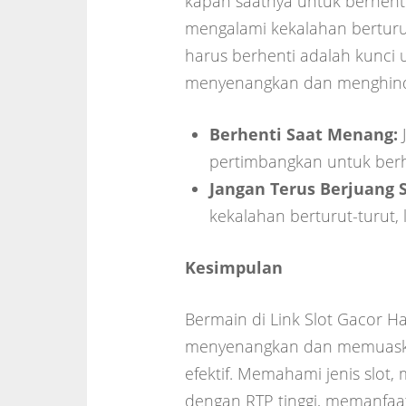
kapan saatnya untuk berhent
mengalami kekalahan berturu
harus berhenti adalah kunci
menyenangkan dan menghindar
Berhenti Saat Menang:
J
pertimbangkan untuk berh
Jangan Terus Berjuang 
kekalahan berturut-turut, l
Kesimpulan
Bermain di Link Slot Gacor H
menyenangkan dan memuaskan
efektif. Memahami jenis slot,
dengan RTP tinggi, memanfaa