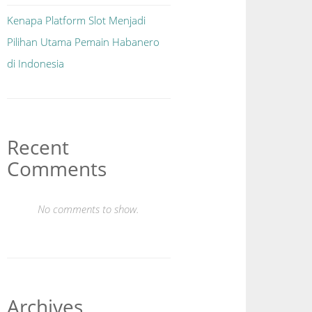
Kenapa Platform Slot Menjadi
Pilihan Utama Pemain Habanero
di Indonesia
Recent
Comments
No comments to show.
Archives