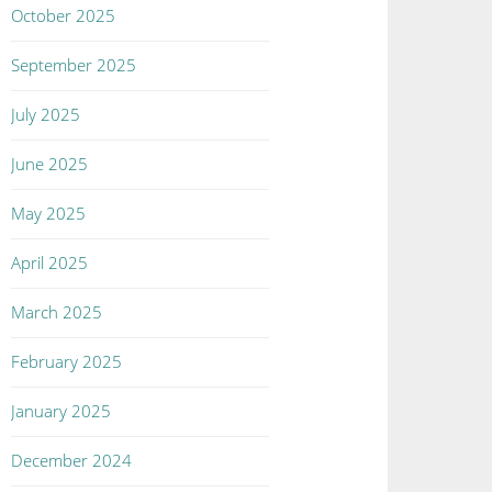
October 2025
September 2025
July 2025
June 2025
May 2025
April 2025
March 2025
February 2025
January 2025
December 2024