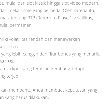
, mulai dari slot klasik hingga slot video modern.
tur dan mekanisme yang berbeda. Oleh karena itu,
si tentang RTP (Return to Player), volatilitas,
ulai permainan.
liki volatilitas rendah dan menawarkan
onsisten.
k yang lebih canggih dan fitur bonus yang menarik,
variasi.
 jackpot yang terus berkembang, tetapi
g terjadi.
t akan membantu Anda membuat keputusan yang
han yang harus dilakukan.