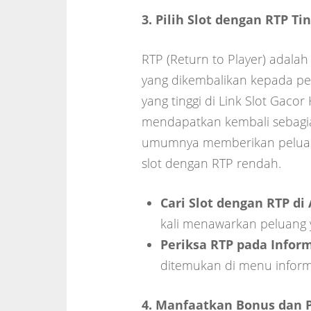
3. Pilih Slot dengan RTP Tin
RTP (Return to Player) adala
yang dikembalikan kepada pem
yang tinggi di Link Slot Gaco
mendapatkan kembali sebagian
umumnya memberikan peluang
slot dengan RTP rendah.
Cari Slot dengan RTP di 
kali menawarkan peluang y
Periksa RTP pada Inform
ditemukan di menu informa
4. Manfaatkan Bonus dan 