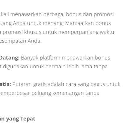
ing kali menawarkan berbagai bonus dan promosi
luang Anda untuk menang. Manfaatkan bonus
an promosi khusus untuk memperpanjang waktu
esempatan Anda.
Datang:
Banyak platform menawarkan bonus
t digunakan untuk bermain lebih lama tanpa
tis:
Putaran gratis adalah cara yang bagus untuk
memperbesar peluang kemenangan tanpa
an yang Tepat