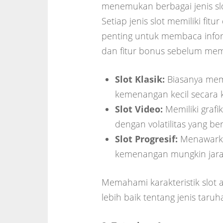
menemukan berbagai jenis slot
Setiap jenis slot memiliki fi
penting untuk membaca informa
dan fitur bonus sebelum mem
Slot Klasik:
Biasanya memi
kemenangan kecil secara k
Slot Video:
Memiliki grafi
dengan volatilitas yang ber
Slot Progresif:
Menawarkan
kemenangan mungkin jaran
Memahami karakteristik slo
lebih baik tentang jenis taru