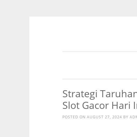
Skip
to
content
Strategi Taruhan
Slot Gacor Hari I
POSTED ON
AUGUST 27, 2024
BY
AD