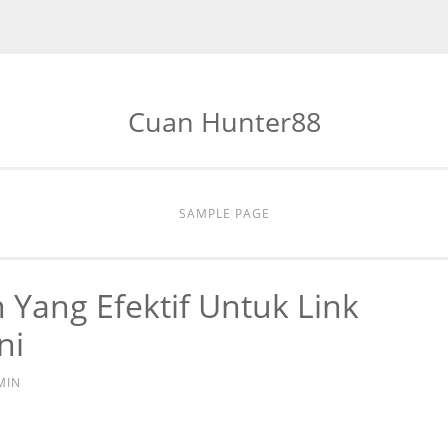
Cuan Hunter88
SAMPLE PAGE
 Yang Efektif Untuk Link
ni
MIN