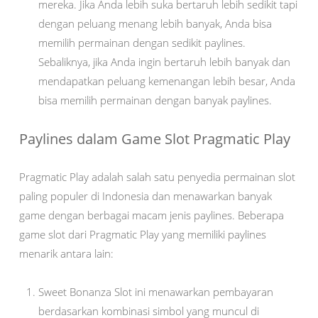
mereka. Jika Anda lebih suka bertaruh lebih sedikit tapi
dengan peluang menang lebih banyak, Anda bisa
memilih permainan dengan sedikit paylines.
Sebaliknya, jika Anda ingin bertaruh lebih banyak dan
mendapatkan peluang kemenangan lebih besar, Anda
bisa memilih permainan dengan banyak paylines.
Paylines dalam Game Slot Pragmatic Play
Pragmatic Play adalah salah satu penyedia permainan slot
paling populer di Indonesia dan menawarkan banyak
game dengan berbagai macam jenis paylines. Beberapa
game slot dari Pragmatic Play yang memiliki paylines
menarik antara lain:
Sweet Bonanza Slot ini menawarkan pembayaran
berdasarkan kombinasi simbol yang muncul di