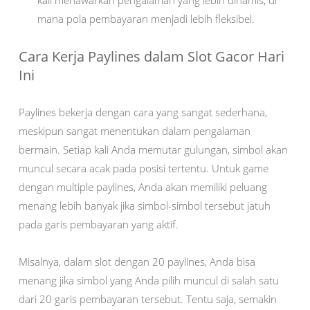
kali menawarkan pengalaman yang lebih dinamis, di
mana pola pembayaran menjadi lebih fleksibel.
Cara Kerja Paylines dalam Slot Gacor Hari
Ini
Paylines bekerja dengan cara yang sangat sederhana,
meskipun sangat menentukan dalam pengalaman
bermain. Setiap kali Anda memutar gulungan, simbol akan
muncul secara acak pada posisi tertentu. Untuk game
dengan multiple paylines, Anda akan memiliki peluang
menang lebih banyak jika simbol-simbol tersebut jatuh
pada garis pembayaran yang aktif.
Misalnya, dalam slot dengan 20 paylines, Anda bisa
menang jika simbol yang Anda pilih muncul di salah satu
dari 20 garis pembayaran tersebut. Tentu saja, semakin