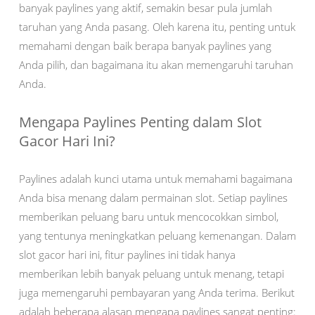
banyak paylines yang aktif, semakin besar pula jumlah
taruhan yang Anda pasang. Oleh karena itu, penting untuk
memahami dengan baik berapa banyak paylines yang
Anda pilih, dan bagaimana itu akan memengaruhi taruhan
Anda.
Mengapa Paylines Penting dalam Slot
Gacor Hari Ini?
Paylines adalah kunci utama untuk memahami bagaimana
Anda bisa menang dalam permainan slot. Setiap paylines
memberikan peluang baru untuk mencocokkan simbol,
yang tentunya meningkatkan peluang kemenangan. Dalam
slot gacor hari ini, fitur paylines ini tidak hanya
memberikan lebih banyak peluang untuk menang, tetapi
juga memengaruhi pembayaran yang Anda terima. Berikut
adalah beberapa alasan mengapa paylines sangat penting: