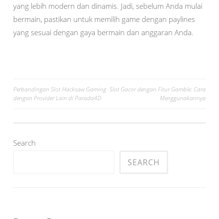
yang lebih modern dan dinamis. Jadi, sebelum Anda mulai
bermain, pastikan untuk memilih game dengan paylines
yang sesuai dengan gaya bermain dan anggaran Anda.
Post
Perbandingan Slot Hacksaw Gaming
Slot Gacor dengan Fitur Gamble: Cara
dengan Provider Lain di Parada4D
Menggunakannya
navigation
Search
SEARCH