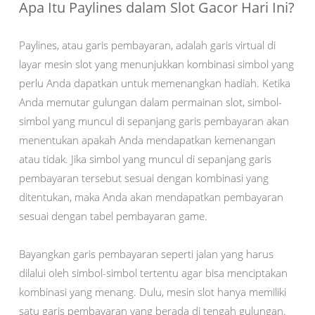
Apa Itu Paylines dalam Slot Gacor Hari Ini?
Paylines, atau garis pembayaran, adalah garis virtual di
layar mesin slot yang menunjukkan kombinasi simbol yang
perlu Anda dapatkan untuk memenangkan hadiah. Ketika
Anda memutar gulungan dalam permainan slot, simbol-
simbol yang muncul di sepanjang garis pembayaran akan
menentukan apakah Anda mendapatkan kemenangan
atau tidak. Jika simbol yang muncul di sepanjang garis
pembayaran tersebut sesuai dengan kombinasi yang
ditentukan, maka Anda akan mendapatkan pembayaran
sesuai dengan tabel pembayaran game.
Bayangkan garis pembayaran seperti jalan yang harus
dilalui oleh simbol-simbol tertentu agar bisa menciptakan
kombinasi yang menang. Dulu, mesin slot hanya memiliki
satu garis pembayaran yang berada di tengah gulungan.